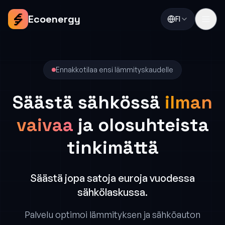
Siirry sisältöön
Ecoenergy
FI
Ennakkotilaa ensi lämmityskaudelle
Säästä sähkössä
ilman
vaivaa
ja olosuhteista
tinkimättä
Säästä jopa satoja euroja vuodessa
sähkölaskussa.
Palvelu optimoi lämmityksen ja sähköauton