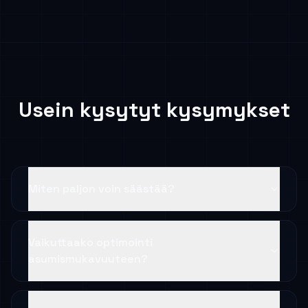
Usein kysytyt kysymykset
Miten paljon voin säästää?
Vaikuttaako optimointi
asumismukavuuteen?