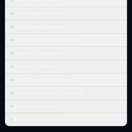
Avaimet käteen -asennus
02
Ei vaadi arjen muuttamista
03
Koko kodin energian­hallinta
04
Enemmän hyötyä pörssi­sähköstä
05
Valmis myös sähköautoille
06
Tehomaksut hallintaan
07
Toimii lähes kaikissa kodeissa
08
Edulliset komponentit, jäävät sinulle
09
Vapaus valita sähkö­yhtiö
10
Suomalainen ja turvallinen
11