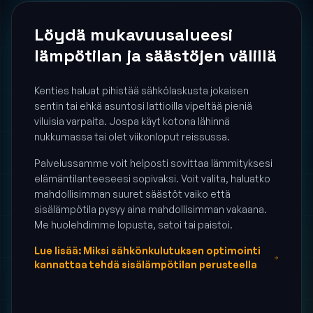
Löydä mukavuus­alueesi
lämpötilan ja säästöjen välillä
Kenties haluat pihistää sähkölaskusta jokaisen
sentin tai ehkä asuntosi lattioilla vipeltää pieniä
viluisia varpaita. Jospa käyt kotona lähinnä
nukkumassa tai olet viikonloput reissussa.
Palvelussamme voit helposti sovittaa lämmityksesi
elämäntilanteeseesi sopivaksi. Voit valita, haluatko
mahdollisimman suuret säästöt vaiko että
sisälämpötila pysyy aina mahdollisimman vakaana.
Me huolehdimme lopusta, satoi tai paistoi.
Lue lisää: Miksi sähkönkulutuksen optimointi
kannattaa tehdä sisälämpötilan perusteella