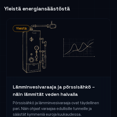
Yleistä energiansäästöstä
Yleistä
Lämminvesivaraaja ja pörssisähkö –
näin lämmität veden halvalla
Pörssisähkö ja lämminvesivaraaja ovat täydellinen
pari. Näin ohjaat varaajaa edullisille tunneille ja
säästät kymmeniä euroja kuukaudessa.