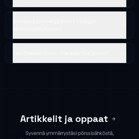
Sitooko Ecoenergy minut tiettyyn
sähkösopimukseen?
Tarvitseeko minun itse asentaa jotain?
Artikkelit ja oppaat
Syvennä ymmärrystäsi pörssisähköstä,