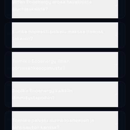
Miten Ecoenergy eroaa tavallisista
älyohjauksista?
Kuinka nopeasti palvelu maksaa itsensä
takaisin?
Toimiiko Ecoenergy ilman
pörssisähkösopimusta?
Sopiiko Ecoenergy kaikkiin
lämmitystapoihin?
Toimiiko palvelu aurinkopaneelien ja
sähköauton kanssa?