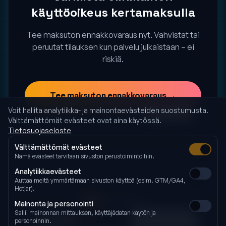
käyttöoikeus kertamaksulla
Tee maksuton ennakkovaraus nyt. Vahvistat tai
peruutat tilauksen kun palvelu julkaistaan – ei
riskiä.
Tee maksuton ennakkovaraus →
Voit hallita analytiikka- ja mainontaevästeiden suostumusta.
Haluatko vain seurata kehitystä?
Tilaa uutiskirje
Välttämättömät evästeet ovat aina käytössä.
Tietosuojaseloste
Välttämättömät evästeet
Nämä evästeet tarvitaan sivuston perustoimintoihin.
Analytiikkaevästeet
Auttaa meitä ymmärtämään sivuston käyttöä (esim. GTM/GA4,
Hotjar).
Ecoenergy
Mainonta ja personointi
Sallii mainonnan mittauksen, käyttäjädatan käytön ja
Ota yhteyttä
Meistä
Tietosuoja
Evästeasetukset
personoinnin.